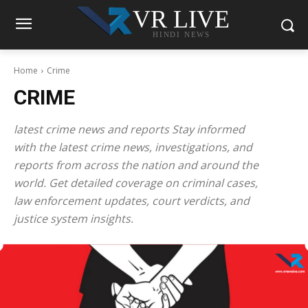
VR LIVE
HINDI NEWS
Home
Crime
CRIME
latest crime news and reports Stay informed
with the latest crime news, investigations, and
reports from across the nation and around the
world. Get detailed coverage on criminal cases,
law enforcement updates, court verdicts, and
justice system insights.