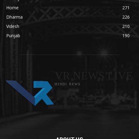
Home
271
Dharma
226
Videsh
210
Punjab
190
VR NEWS LIVE
HINDI NEWS