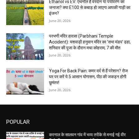
Ethanol vs EV: एथनॉल है वरदान या पर्यावरण का
जनाजा? क्या E100 से कबाड़ हो जाएगा आपकी गाड़ी का
इंजन?
June 20, 2026
परभणी मंदिर हादसा (Parbhani Temple
Accident): यशवाड़ी हनुमान मंदिर का ‘सभा मंडप’ ढहा,
शनिवार की पूजा के दौरान मचा कोहराम; 7 की मौत
June 20, 2026
Yoga For Back Pain: कमर दर्द से हैं परेशान? रोज
घर पर करें ये 5 आसान योगासन, पीठ की जकड़न होगी
छूमंतर!
June 20, 2026
POPULAR
करनाल के सालवन गांव में भव्य तरीके से मनाई गई वीर