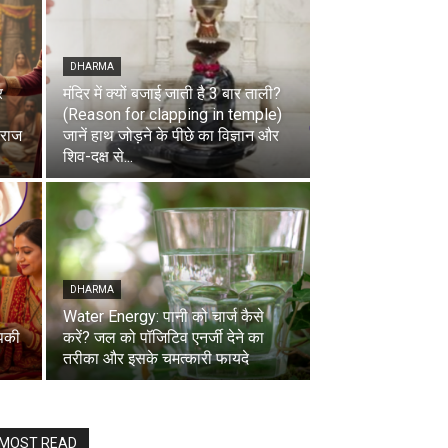
DHARMA
र
मंदिर में क्यों बजाई जाती है 3 बार ताली?
(Reason for clapping in temple)
ाराज
जानें हाथ जोड़ने के पीछे का विज्ञान और
शिव-दक्ष से...
DHARMA
Water Energy: पानी को चार्ज कैसे
पकी
करें? जल को पॉजिटिव एनर्जी देने का
तरीका और इसके चमत्कारी फायदे
MOST READ