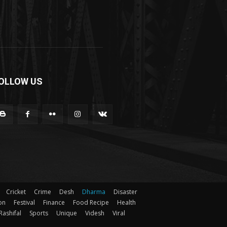
OLLOW US
Cricket
Crime
Desh
Dharma
Disaster
on
Festival
Finance
Food Recipe
Health
Rashifal
Sports
Unique
Videsh
Viral