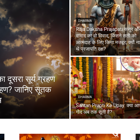
DHARMA
Raja Daksha Prajapati ससुर औ
दामाद का वो विवाद, जिसने सती को
आत्मदाह के लिए किया मजबूर; क्यों न
थे प्रजापति दक्ष?
दूसरा सूर्य ग्रहण
ग्रहण? जानिए सूतक
म
DHARMA
Santan Prapti Ke Upay: क्या आ
गोद अब तक सूनी है?