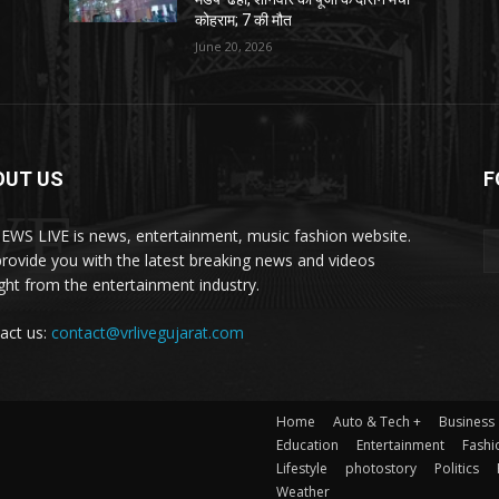
कोहराम; 7 की मौत
June 20, 2026
OUT US
F
VE
EWS LIVE is news, entertainment, music fashion website.
rovide you with the latest breaking news and videos
ight from the entertainment industry.
act us:
contact@vrlivegujarat.com
Home
Auto & Tech +
Business
Education
Entertainment
Fashi
Lifestyle
photostory
Politics
Weather