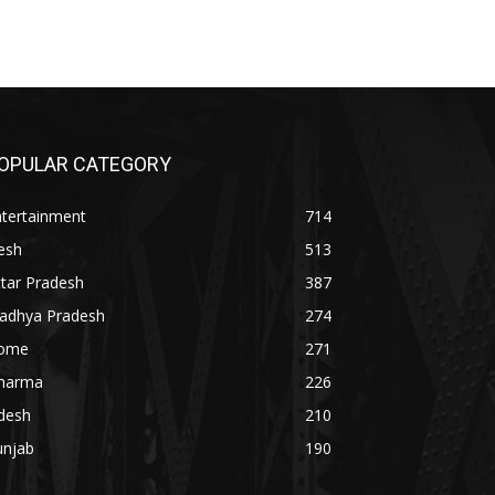
OPULAR CATEGORY
ntertainment
714
esh
513
tar Pradesh
387
adhya Pradesh
274
ome
271
harma
226
desh
210
unjab
190