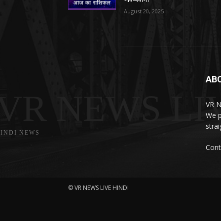
August 20, 2025
AB
VR NEWS LI
VR N
We p
stra
INDI NEWS
Cont
© VR NEWS LIVE HINDI