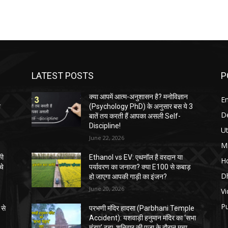
LATEST POSTS
P
:
क्या आपमें आत्म-अनुशासन है? मनोविज्ञान
E
ा
(Psychology PhD) के अनुसार बस ये 3
D
बातें तय करती हैं आपका असली Self-
Discipline!
Ut
June 22, 2026
M
की
Ethanol vs EV: एथनॉल है वरदान या
H
चे
पर्यावरण का जनाजा? क्या E100 से कबाड़
D
हो जाएगा आपकी गाड़ी का इंजन?
June 20, 2026
Vi
P
से
परभणी मंदिर हादसा (Parbhani Temple
Accident): यशवाड़ी हनुमान मंदिर का ‘सभा
मंडप’ ढहा, शनिवार की पूजा के दौरान मचा