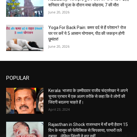
शनिवार की पूजा के दौरान मचा कोहराम; 7 की मौत
June 20, 2026
Yoga For Back Pain: कमर दर्द से हैं परेशान? रोज
घर पर करें ये 5 आसान योगासन, पीठ की जकड़न होगी
छूमंतर!
June 20, 2026
POPULAR
Kerala: भाजपा के उम्मीदवार राजीव चंद्रशेखर ने अपने
चुनाव प्रचार में एक अलग तरीके से कहा कि वे लोगों की
जिंदगी बदलना चाहते हैं।
April 23, 2024
Rajasthan in Shock राजस्थान में माँ बनी हैवान 15
दिन के मासूम को फेविक्विक से चिपकाया, पत्थरों तले
दबाया… लेकिन ज़िंदगी ने हार नहीं...