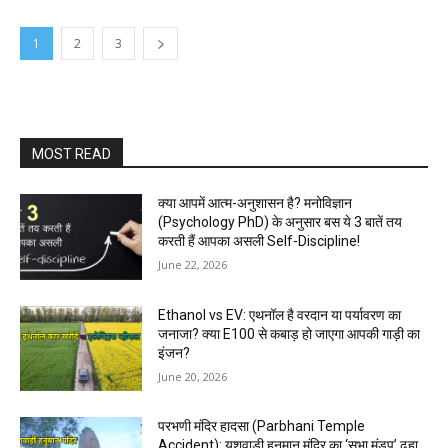
1
2
3
MOST READ
क्या आपमें आत्म-अनुशासन है? मनोविज्ञान
(Psychology PhD) के अनुसार बस ये 3 बातें तय
करती हैं आपका असली Self-Discipline!
June 22, 2026
Ethanol vs EV: एथनॉल है वरदान या पर्यावरण का
जनाजा? क्या E100 से कबाड़ हो जाएगा आपकी गाड़ी का
इंजन?
June 20, 2026
परभणी मंदिर हादसा (Parbhani Temple
Accident): यशवाड़ी हनुमान मंदिर का ‘सभा मंडप’ ढहा,