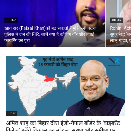
BIHAR
BIHAR
खान सर (Faisal Khan)की बढ़ सकती हैं मुश्किलें! पटना
Rohini Acha
पुलिस ने दर्ज की FIR, जानें क्या है कोचिंग वॉर और हवाई
सुप्रसिद्ध ‘
फायरिंग का पूरा...
लालू यादव, ए
Bihar
अमित शाह का बिहार दौरा इंडो-नेपाल बॉर्डर के ‘वाइब्रेंट
विलेज’ बनेंगे विकास का मॉडल, सुरक्षा और समीक्षा पर