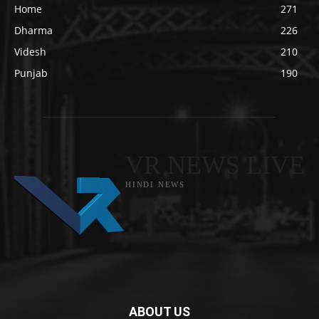
Home
271
Dharma
226
Videsh
210
Punjab
190
VR NEWS LIVE
HINDI NEWS
ABOUT US