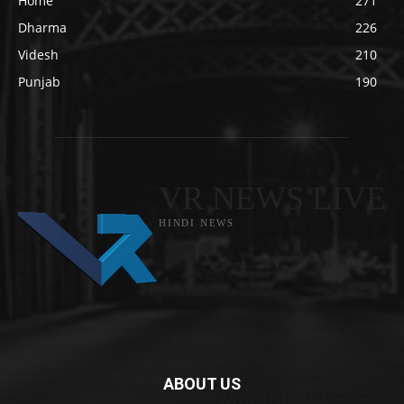
Home
271
Dharma
226
Videsh
210
Punjab
190
VR NEWS LIVE
HINDI NEWS
ABOUT US