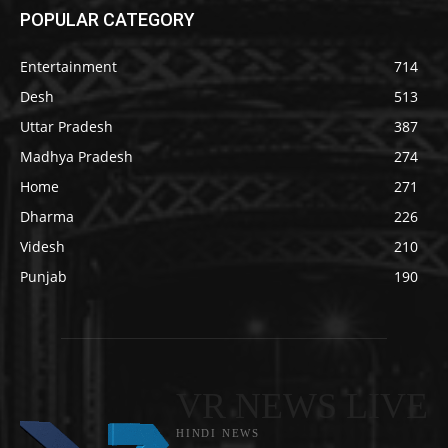
POPULAR CATEGORY
Entertainment
714
Desh
513
Uttar Pradesh
387
Madhya Pradesh
274
Home
271
Dharma
226
Videsh
210
Punjab
190
VR NEWS LIVE
HINDI NEWS