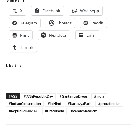
Share this:
X
Facebook
WhatsApp
Telegram
Threads
Reddit
Print
Nextdoor
Email
Tumblr
Like this:
TAGS
#77thRepublicDay
#GantantraDiwas
#India
#IndianConstitution
#JaiHind
#KartavyaPath
#proudindian
#RepublicDay2026
#UtsavIndia
#VandeMataram