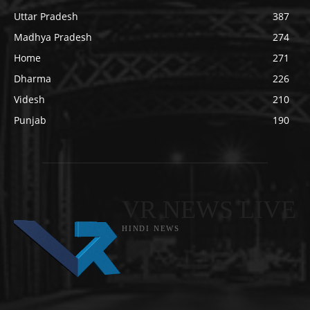
Uttar Pradesh
387
Madhya Pradesh
274
Home
271
Dharma
226
Videsh
210
Punjab
190
VR NEWS LIVE
HINDI NEWS