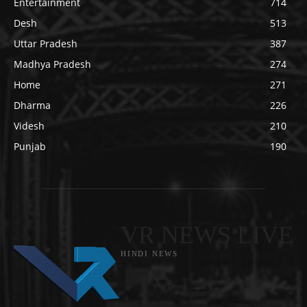
Entertainment
714
Desh
513
Uttar Pradesh
387
Madhya Pradesh
274
Home
271
Dharma
226
Videsh
210
Punjab
190
VR NEWS LIVE
HINDI NEWS