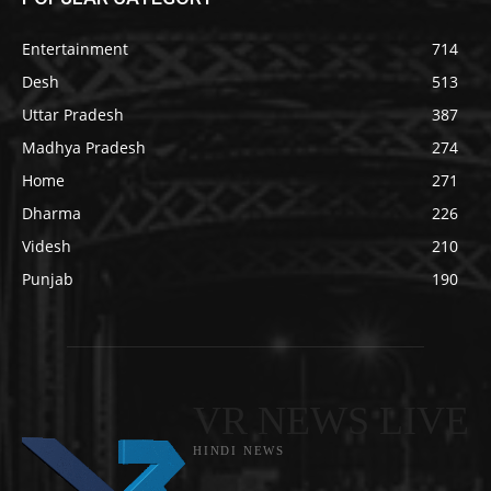
Entertainment
714
Desh
513
Uttar Pradesh
387
Madhya Pradesh
274
Home
271
Dharma
226
Videsh
210
Punjab
190
VR NEWS LIVE
HINDI NEWS