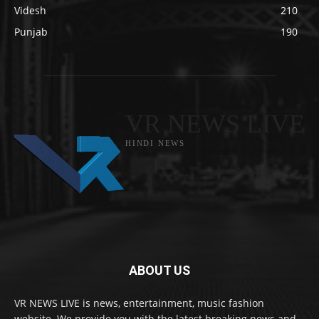
Videsh
210
Punjab
190
VR NEWS LIVE
HINDI NEWS
ABOUT US
VR NEWS LIVE is news, entertainment, music fashion
website. We provide you with the latest breaking news and