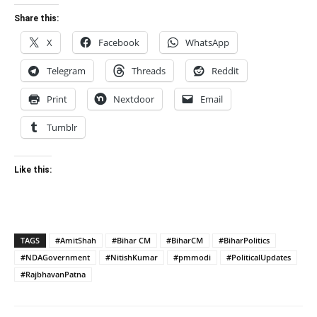
Share this:
X
Facebook
WhatsApp
Telegram
Threads
Reddit
Print
Nextdoor
Email
Tumblr
Like this:
TAGS
#AmitShah
#Bihar CM
#BiharCM
#BiharPolitics
#NDAGovernment
#NitishKumar
#pmmodi
#PoliticalUpdates
#RajbhavanPatna