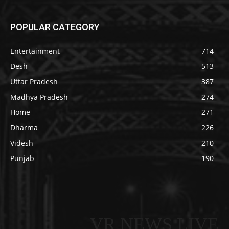
POPULAR CATEGORY
Entertainment
714
Desh
513
Uttar Pradesh
387
Madhya Pradesh
274
Home
271
Dharma
226
Videsh
210
Punjab
190
VR NEWS LIVE