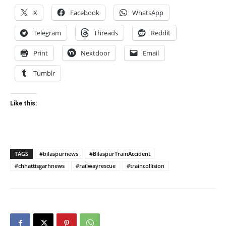
X
Facebook
WhatsApp
Telegram
Threads
Reddit
Print
Nextdoor
Email
Tumblr
Like this:
TAGS
#bilaspurnews
#BilaspurTrainAccident
#chhattisgarhnews
#railwayrescue
#traincollision