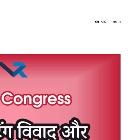
507
0