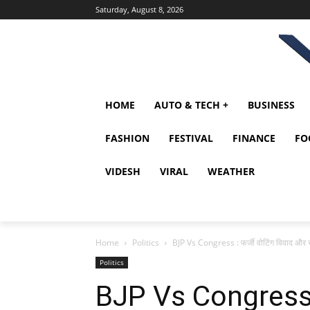
Saturday, August 8, 2026
HOME
AUTO & TECH +
BUSINESS
FASHION
FESTIVAL
FINANCE
FO
VIDESH
VIRAL
WEATHER
Home
Politics
BJP Vs Congress : फर्जी वोटिंग विवाद और
Politics
BJP Vs Congress : 