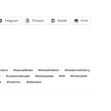
Telegram
Threads
Reddit
Print
Claims
#GauravBhatia
#GlobalInflation
#IndiaGrowthStory
h
#LoktantraKiLadai
#NewsUpdate
#PM
#Politics2025
s
#VoteChor
#ZafarIslam