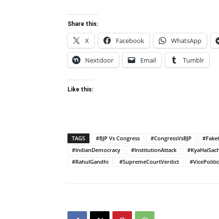
Share this:
X
Facebook
WhatsApp
Nextdoor
Email
Tumblr
Like this:
TAGS
#BJP Vs Congress
#CongressVsBJP
#Fake
#IndianDemocracy
#InstitutionAttack
#KyaHaiSac
#RahulGandhi
#SupremeCourtVerdict
#VicePolitic