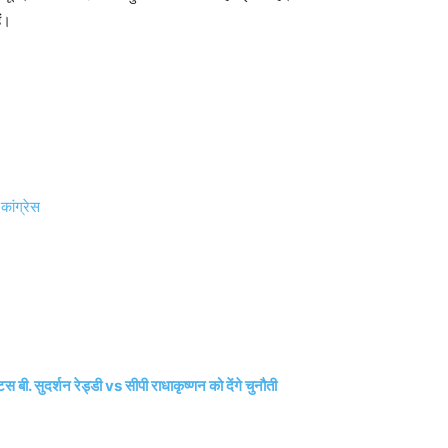
ैं।
ांग्रेस
र्शन रेड्डी vs सीपी राधाकृष्णन को देंगे चुनौती