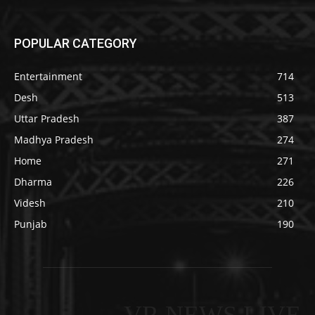
POPULAR CATEGORY
Entertainment
714
Desh
513
Uttar Pradesh
387
Madhya Pradesh
274
Home
271
Dharma
226
Videsh
210
Punjab
190
VR NEWS LIVE