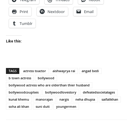
Print
Nextdoor
Email
Tumblr
Like this:
TAGS
actress toactor
aishwayrya rai
angad bedi
b town actress
bollywood
bollywood actress who are olderthan thier husband
bollywoodcouplses
bollywoodlovestory
defeatedsocietalages
kunal khemu
manorajan
nargis
neha dhupia
saifalikhan
soha ali khan
suni dutt
youngermen