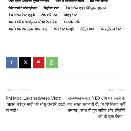
भारत दक्षिण अफ्रीका दूसरा टेस्ट मैच
भारत ने की शानदार वापसी
मैच टेस्ट सीरीज
रोहित शर्मा ने जीता इतिहास
सेंचुरियन टेस्ट
કેપ ટાઉન જીતે ઈતિહાસ જીત્યો
કેપ ટાઉન ટેસ્ટ જીતી
ટીમ ઈન્ડિયા
બીજી ટેસ્ટ
ભારત દક્ષિણ આફ્રિકા બીજી ટેસ્ટ મેચ
ભારતીય ટીમ
ભારતે શાનદાર પુનરાગમન કર્યું
મેચ ટેસ્ટ શ્રેણી
રોહિત શર્મા
સેન્ચુરિયન ટેસ્ટ
Previous article
Next article
PM Modi Lakshadweep Visit:
राज्यपाल ममता ने ED टीम पर हमले के
आपने नरेंद्र मोदी की धांसू तस्वीरें देखीं
बाद सख्त चेतावनी दी, “ये रिपब्लिक नहीं
या नहीं?
बनाना”, साथ ही गृह सचिव और डीजीपी
को भी बुला लिया।