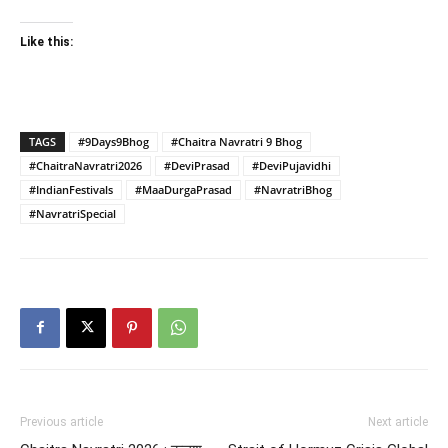
Like this:
TAGS
#9Days9Bhog
#Chaitra Navratri 9 Bhog
#ChaitraNavratri2026
#DeviPrasad
#DeviPujavidhi
#IndianFestivals
#MaaDurgaPrasad
#NavratriBhog
#NavratriSpecial
Previous article
Next article