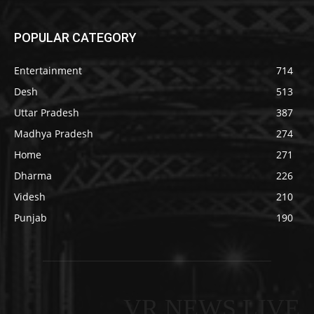
POPULAR CATEGORY
Entertainment
714
Desh
513
Uttar Pradesh
387
Madhya Pradesh
274
Home
271
Dharma
226
Videsh
210
Punjab
190
VR NEWS LIVE