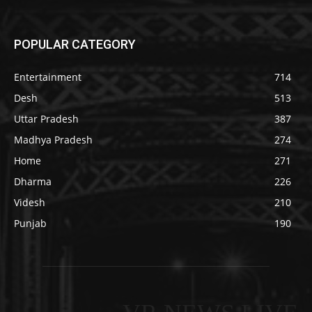
POPULAR CATEGORY
Entertainment
714
Desh
513
Uttar Pradesh
387
Madhya Pradesh
274
Home
271
Dharma
226
Videsh
210
Punjab
190