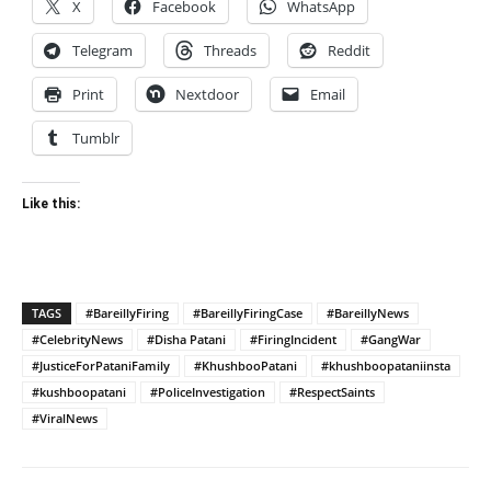
X
Facebook
WhatsApp
Telegram
Threads
Reddit
Print
Nextdoor
Email
Tumblr
Like this:
TAGS
#BareillyFiring
#BareillyFiringCase
#BareillyNews
#CelebrityNews
#Disha Patani
#FiringIncident
#GangWar
#JusticeForPataniFamily
#KhushbooPatani
#khushboopataniinsta
#kushboopatani
#PoliceInvestigation
#RespectSaints
#ViralNews