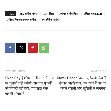
TAGS
#EC तारीख घोषणा
#SIR बिहार
#चुनाव आयोग बिहार
#बिहार चुनाव 2025
#बिहार विधानसभा चुनाव तारीख
#राजनैतिक आरोप
Previous article
Next article
Fixed Pay है शोषण — विकास के नाम
Diwali Decor “बजट फ्रेंडली दिवाली
पर गुलामी नहीं चलेगी! सरकार युवाओं
डेकोर आइडियाज: कम खर्च में घर को
को नौकरी नहीं देती, पांच साल तक
बनाएं रोशनी और खुशियों से जगमग”
गुलामी थोपती है