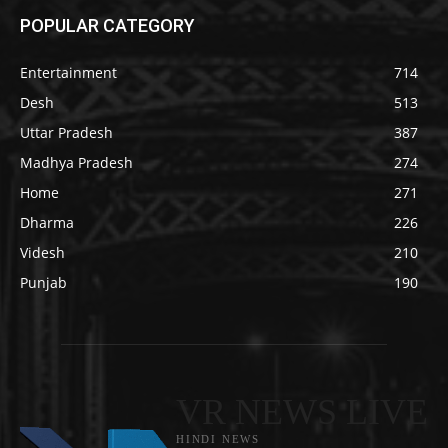
POPULAR CATEGORY
Entertainment
714
Desh
513
Uttar Pradesh
387
Madhya Pradesh
274
Home
271
Dharma
226
Videsh
210
Punjab
190
VR NEWS LIVE
HINDI NEWS