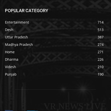
POPULAR CATEGORY
Entertainment
714
Desh
513
Uttar Pradesh
387
Madhya Pradesh
274
Home
271
Dharma
226
Videsh
210
Punjab
190
VR NEWS LIVE