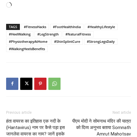
Loading…
TAGS
#FitnessHacks
#FootHealthIndia
#HealthyLifestyle
#HeelWalking
#LegStrength
#NaturalFitness
#PhysiotherapyAtHome
#ShinSplintCure
#StrongLegsDaily
#WalkingHeelsBenefits
Previous article
Next article
हंता वायरस का इतिहास एक नदी के
पीएम मोदी ने सोमनाथ मंदिर की यात्रा
(Hantavirus) नाम पर कैसे पड़ा इस
को दिव्य अनुभव बताया Somnath
जानलेवा वायरस का नाम? जानें इसके
Amrut Mahotsav