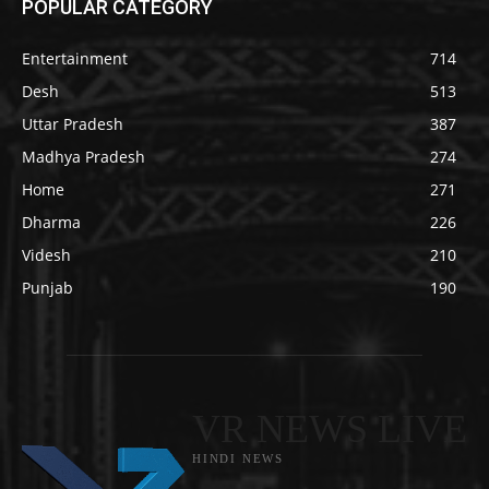
POPULAR CATEGORY
Entertainment
714
Desh
513
Uttar Pradesh
387
Madhya Pradesh
274
Home
271
Dharma
226
Videsh
210
Punjab
190
VR NEWS LIVE
HINDI NEWS