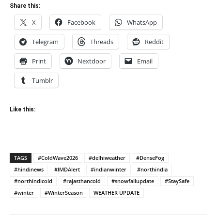
Share this:
X
Facebook
WhatsApp
Telegram
Threads
Reddit
Print
Nextdoor
Email
Tumblr
Like this:
TAGS
#ColdWave2026
#delhiweather
#DenseFog
#hindinews
#IMDAlert
#indianwinter
#northindia
#northindicold
#rajasthancold
#snowfallupdate
#StaySafe
#winter
#WinterSeason
WEATHER UPDATE