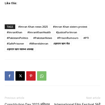
Like this:
TAGS
#Imran Khan news 2025
#Imran Khan sisters protest
#ImranKhan
#ImranKhanHealth
#JusticeForImran
#PakistaniPolitics
#PakistanNews
#PrisonRumours
#PTI
#SafePrisoner
#WhereIsImran
#इमरान खान जेल
#इमरान खान स्वास्थ्य अफवाह
Previous article
Next article
Constitution Day 2025 संविधान
International Film Festival 56वें