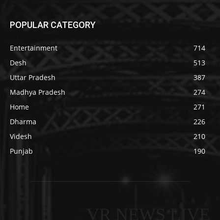
POPULAR CATEGORY
Entertainment
714
Desh
513
Uttar Pradesh
387
Madhya Pradesh
274
Home
271
Dharma
226
Videsh
210
Punjab
190
VR NEWS LIVE