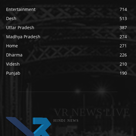
Entertainment
714
Desh
513
Uttar Pradesh
387
Madhya Pradesh
274
Home
271
Dharma
226
Videsh
210
Punjab
190
VR NEWS LIVE
HINDI NEWS