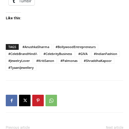
Tumblr
Like this:
TAGS
#AnushkaSharma
#BollywoodEntrepreneurs
#CelebBrandHindi\
#CelebrityBusiness
#GIVA
#IndianFashion
#JewelryLover
#KritiSanon
#Palmonas
#ShraddhaKapoor
#TyaaniJewellery
Previous article
Next article