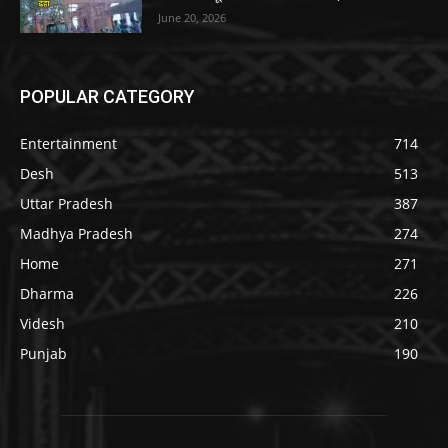
June 20, 2026
POPULAR CATEGORY
Entertainment
714
Desh
513
Uttar Pradesh
387
Madhya Pradesh
274
Home
271
Dharma
226
Videsh
210
Punjab
190