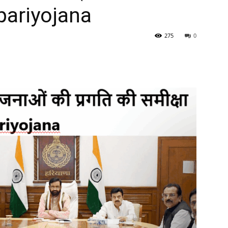
pariyojana
275
0