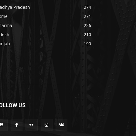
adhya Pradesh
274
ome
271
harma
226
idesh
210
unjab
190
OLLOW US