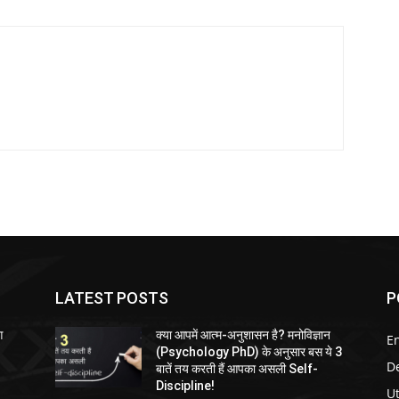
LATEST POSTS
P
आ
क्या आपमें आत्म-अनुशासन है? मनोविज्ञान
E
(Psychology PhD) के अनुसार बस ये 3
D
बातें तय करती हैं आपका असली Self-
Discipline!
U