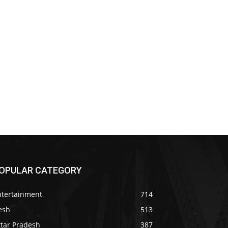
OPULAR CATEGORY
ntertainment
714
esh
513
ttar Pradesh
387