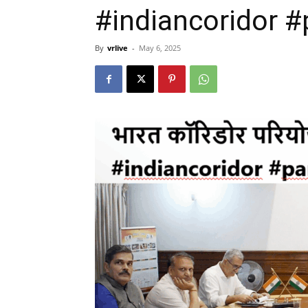
#indiancoridor #
By
vrlive
-
May 6, 2025