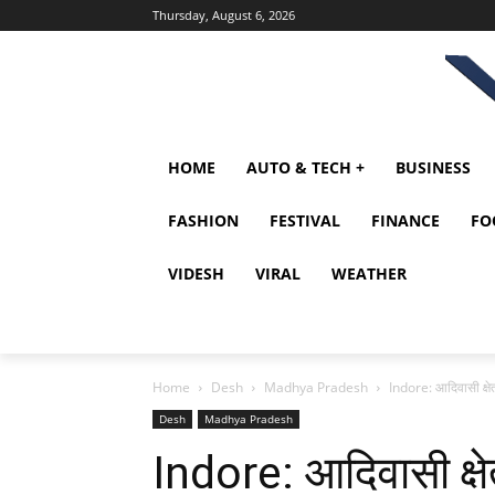
Thursday, August 6, 2026
HOME
AUTO & TECH +
BUSINESS
FASHION
FESTIVAL
FINANCE
FO
VIDESH
VIRAL
WEATHER
Home
Desh
Madhya Pradesh
Indore: आदिवासी क्षेत्
Desh
Madhya Pradesh
Indore: आदिवासी क्षेत्