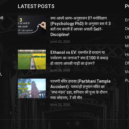
LATEST POSTS
P
मी
क्या आपमें आत्म-अनुशासन है? मनोविज्ञान
E
(Psychology PhD) के अनुसार बस ये 3
D
बातें तय करती हैं आपका असली Self-
Discipline!
U
June 22, 2026
M
Ethanol vs EV: एथनॉल है वरदान या
H
पर्यावरण का जनाजा? क्या E100 से कबाड़
D
हो जाएगा आपकी गाड़ी का इंजन?
June 20, 2026
V
ा,
P
परभणी मंदिर हादसा (Parbhani Temple
Accident): यशवाड़ी हनुमान मंदिर का
‘सभा मंडप’ ढहा, शनिवार की पूजा के दौरान
मचा कोहराम; 7 की मौत
June 20, 2026