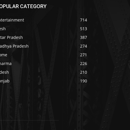
OPULAR CATEGORY
ntertainment
714
esh
513
ttar Pradesh
387
adhya Pradesh
274
ome
271
harma
226
idesh
210
unjab
190