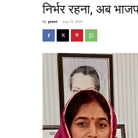
निर्भर रहना, अब भाजप
By
preet
-
July 23, 2024