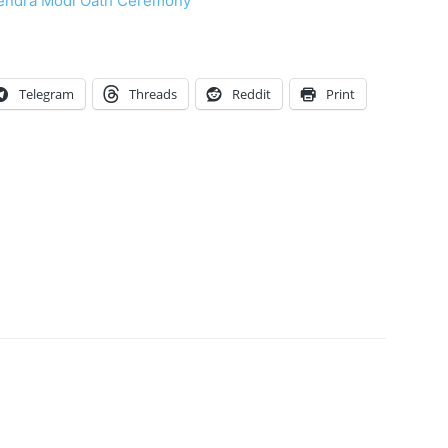
री! Narendra Modi Oath Ceremony
Telegram
Threads
Reddit
Print