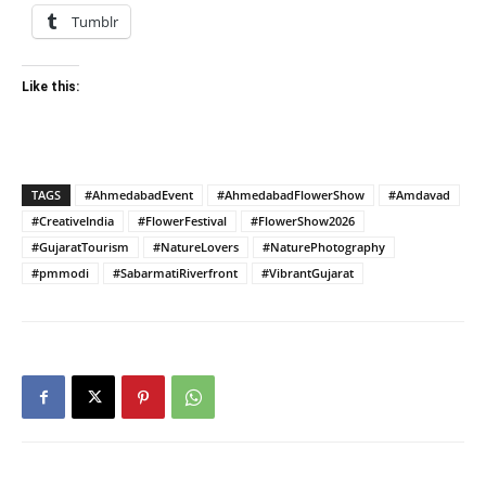
Tumblr
Like this:
TAGS
#AhmedabadEvent
#AhmedabadFlowerShow
#Amdavad
#CreativeIndia
#FlowerFestival
#FlowerShow2026
#GujaratTourism
#NatureLovers
#NaturePhotography
#pmmodi
#SabarmatiRiverfront
#VibrantGujarat