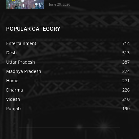
June 20, 2026
POPULAR CATEGORY
Entertainment
714
Desh
513
Uttar Pradesh
387
Madhya Pradesh
274
Home
271
Dharma
226
Videsh
210
Punjab
190