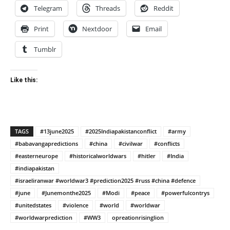
Telegram
Threads
Reddit
Print
Nextdoor
Email
Tumblr
Like this:
TAGS
#13june2025
#2025Indiapakistanconflict
#army
#babavangapredictions
#china
#civilwar
#conflicts
#easterneurope
#historicalworldwars
#hitler
#India
#indiapakistan
#israeliranwar #worldwar3 #prediction2025 #russ #china #defence
#june
#Junemonthe2025
#Modi
#peace
#powerfulcontrys
#unitedstates
#violence
#world
#worldwar
#worldwarprediction
#WW3
opreationrisinglion