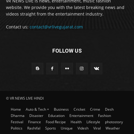
VR NEWS LIVE is news, entertainment, music fashion
website. We provide you with the latest breaking news and
videos straight from the entertainment industry.
Contact us:
contact@vrlivegujarat.com
FOLLOW US
© VR NEWS LIVE HINDI
Home
Auto & Tech +
Business
Cricket
Crime
Desh
Dharma
Disaster
Education
Entertainment
Fashion
Festival
Finance
Food Recipe
Health
Lifestyle
photostory
Politics
Rashifal
Sports
Unique
Videsh
Viral
Weather