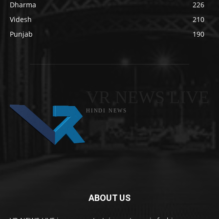
Dharma
226
Videsh
210
Punjab
190
VR NEWS LIVE
HINDI NEWS
ABOUT US