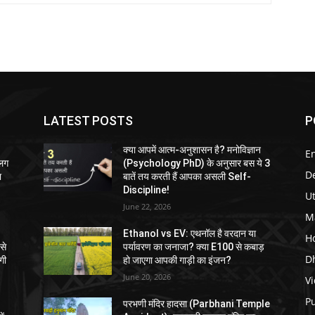
LATEST POSTS
P
क्या आपमें आत्म-अनुशासन है? मनोविज्ञान
E
अलग
(Psychology PhD) के अनुसार बस ये 3
D
ा
बातें तय करती हैं आपका असली Self-
Discipline!
U
June 22, 2026
M
Ethanol vs EV: एथनॉल है वरदान या
H
से
पर्यावरण का जनाजा? क्या E100 से कबाड़
D
गी
हो जाएगा आपकी गाड़ी का इंजन?
June 20, 2026
V
P
परभणी मंदिर हादसा (Parbhani Temple