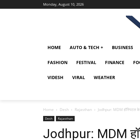
Monday, August 10, 2026
HOME
AUTO & TECH +
BUSINESS
FASHION
FESTIVAL
FINANCE
FO
VIDESH
VIRAL
WEATHER
Home
Desh
Rajasthan
Jodhpur: MDM हॉस्पिटल के बाहर
Desh
Rajasthan
Jodhpur: MDM हॉस्प