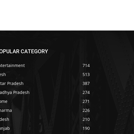
OPULAR CATEGORY
ntertainment
714
esh
513
ttar Pradesh
387
adhya Pradesh
274
ome
271
harma
226
idesh
210
unjab
190