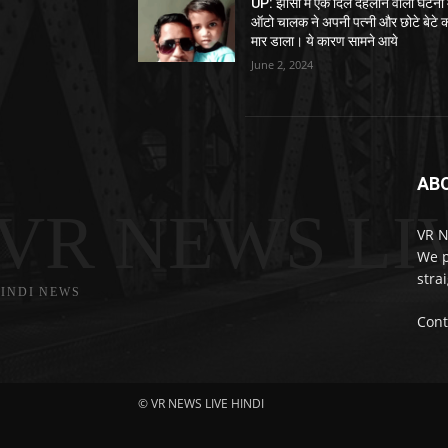
UP: झांसी में एक दिल दहलाने वाली घटना म
ऑटो चालक ने अपनी पत्नी और छोटे बेटे 
मार डाला। ये कारण सामने आये
June 2, 2024
AB
VR NEWS LI
VR N
We p
stra
INDI NEWS
Cont
© VR NEWS LIVE HINDI