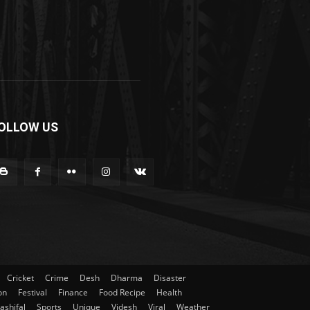
OLLOW US
Cricket
Crime
Desh
Dharma
Disaster
on
Festival
Finance
Food Recipe
Health
ashifal
Sports
Unique
Videsh
Viral
Weather