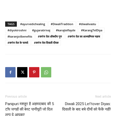
TAGS
#ayurvedichealing
#DiwaliTradition
#diwalivastu
#diyokiroshni
#gujaratirivaj
#karajtelfayde
#KarangTelDiya
#karanjoilbenefits
#करंज तेल औषधीय गुण
#करंज तेल का आध्यात्मिक महत्व
#करंज तेल के फायदे
#करंज तेल दिवाली दीपक
Previous article
Next article
Panipuri मशहूर है अहमदाबाद की 5
Diwali 2025 Leftover Diyas:
टॉप जगहों की बेस्ट पानीपूरी जो दिल
दिवाली के बाद बचे दीयों को फेंकें नहीं!
लगा दे आपका!