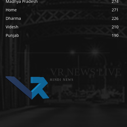
Madhya Pradesh
274
Home
271
Dharma
226
Videsh
210
Punjab
190
VR NEWS LIVE
HINDI NEWS