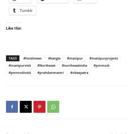
Tumblr
Like this:
TAGS
#hindinews
#kangla
#manipur
#manipurprojects
#manipurvisit
#Northeast
#northeastindia
#pmmodi
#pmmodivisit
#prahdanmantri
#vikasyatra