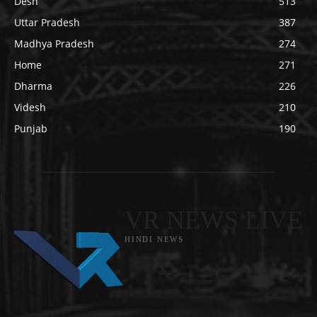
Desh
513
Uttar Pradesh
387
Madhya Pradesh
274
Home
271
Dharma
226
Videsh
210
Punjab
190
VR NEWS LIVE
HINDI NEWS