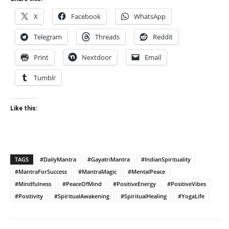
X
Facebook
WhatsApp
Telegram
Threads
Reddit
Print
Nextdoor
Email
Tumblr
Like this:
TAGS
#DailyMantra
#GayatriMantra
#IndianSpirituality
#MantraForSuccess
#MantraMagic
#MentalPeace
#Mindfulness
#PeaceOfMind
#PositiveEnergy
#PositiveVibes
#Positivity
#SpiritualAwakening
#SpiritualHealing
#YogaLife