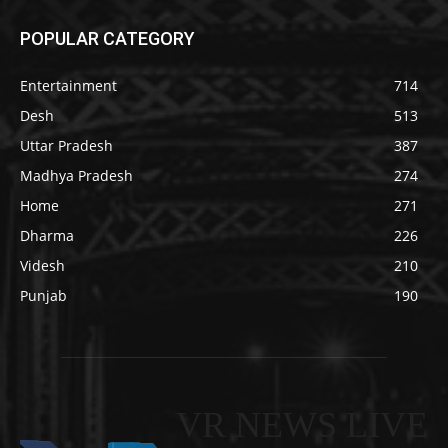
POPULAR CATEGORY
Entertainment
714
Desh
513
Uttar Pradesh
387
Madhya Pradesh
274
Home
271
Dharma
226
Videsh
210
Punjab
190
VR NEWS LIVE