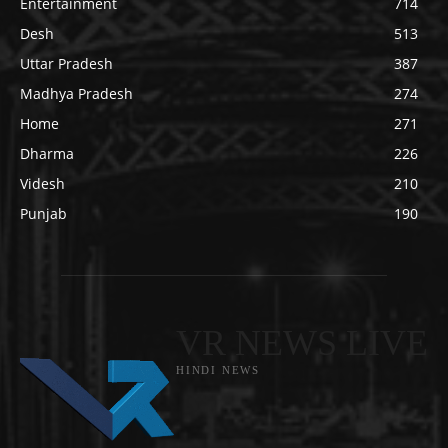
Entertainment
714
Desh
513
Uttar Pradesh
387
Madhya Pradesh
274
Home
271
Dharma
226
Videsh
210
Punjab
190
VR NEWS LIVE
HINDI NEWS