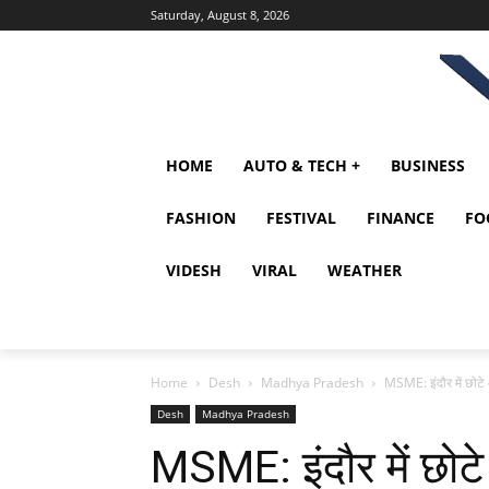
Saturday, August 8, 2026
HOME
AUTO & TECH +
BUSINESS
FASHION
FESTIVAL
FINANCE
FO
VIDESH
VIRAL
WEATHER
Home
Desh
Madhya Pradesh
MSME: इंदौर में छोटे
Desh
Madhya Pradesh
MSME: इंदौर में छोटे