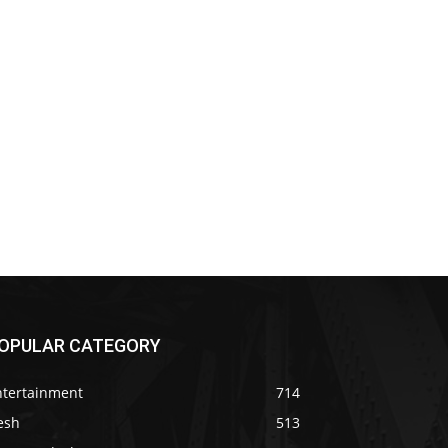
OPULAR CATEGORY
ntertainment
714
esh
513