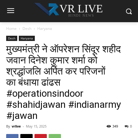
VR LIVE
HINDI NEWS
Home
Desh
Haryana
Desh
Haryana
मुख्यमंत्री ने ऑपरेशन सिंदूर शहीद
जवान दिनेश कुमार शर्मा को
श्रद्धांजलि अर्पित कर परिजनों
का बंधाया ढांढस
#operationsindoor
#shahidjawan #indianarmy
#jawan
By
vrlive
-
May 15, 2025
349
0