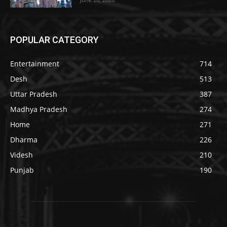
POPULAR CATEGORY
Entertainment
714
Desh
513
Uttar Pradesh
387
Madhya Pradesh
274
Home
271
Dharma
226
Videsh
210
Punjab
190