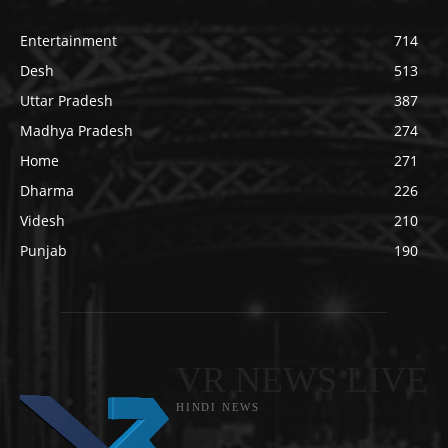
Entertainment
714
Desh
513
Uttar Pradesh
387
Madhya Pradesh
274
Home
271
Dharma
226
Videsh
210
Punjab
190
VR NEWS LIVE
HINDI NEWS