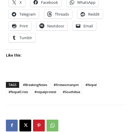
X
Facebook
WhatsApp
Telegram
Threads
Reddit
Print
Nextdoor
Email
Tumblr
Like this:
TAGS
#BreakingNews
#firstwomanpm
#Nepal
#NepalCrisis
#nepalprotest
#SouthAsia