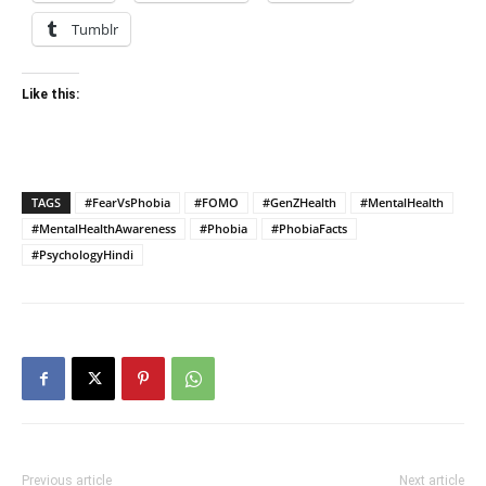
Tumblr
Like this:
TAGS
#FearVsPhobia
#FOMO
#GenZHealth
#MentalHealth
#MentalHealthAwareness
#Phobia
#PhobiaFacts
#PsychologyHindi
Previous article
Next article