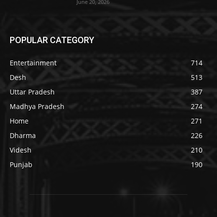
June 20, 2026
POPULAR CATEGORY
Entertainment
714
Desh
513
Uttar Pradesh
387
Madhya Pradesh
274
Home
271
Dharma
226
Videsh
210
Punjab
190