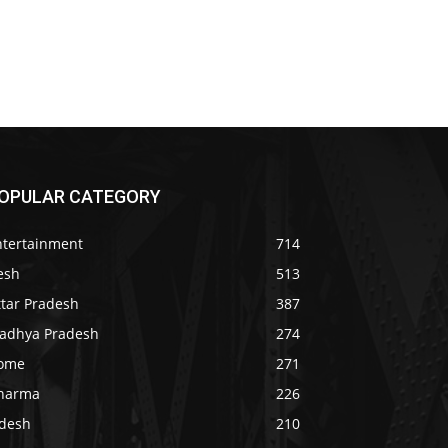
OPULAR CATEGORY
ntertainment
714
esh
513
ttar Pradesh
387
adhya Pradesh
274
ome
271
harma
226
idesh
210