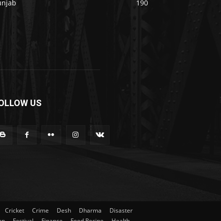
unjab
190
OLLOW US
Cricket
Crime
Desh
Dharma
Disaster
on
Festival
Finance
Food Recipe
Health