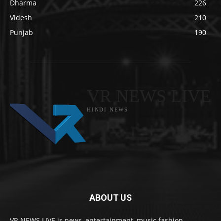
Dharma
226
Videsh
210
Punjab
190
VR NEWS LIVE
HINDI NEWS
ABOUT US
VR NEWS LIVE is news, entertainment, music fashion