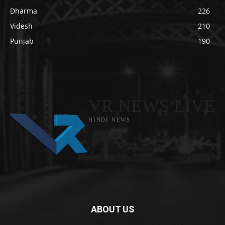
Dharma
226
Videsh
210
Punjab
190
VR NEWS LIVE
HINDI NEWS
ABOUT US