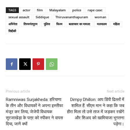
TAGS
actor
film
Malayalam
police
rape case:
sexual assault
Siddique
Thiruvananthapuram
woman
अभिनेता
तिरुवनंतपुरम
पुलिस
फिल्म
बलात्कार का मामला:
मलयालम
महिला
सिद्दीकी
Previous article
Next article
Ramniwas Surjakheda: हरियाणा
Dimpy Dhillon: आप डिंपी ढिल्लों में
के तीन और विधायकों ने अपना इस्तीफा
शामिल हैं: सीएम मान ने कहा कि जब
मंजूर कर लिया, जेजेपी विधायक
हीरा मिला तो उसे ताज में जड़कर रखेंगे
सुरजाखेड़ा के पत्र को स्पीकर ने वापस
और शिअद को खामियाजा भुगतना
दिया, जानें क्यों
पड़ेगा।