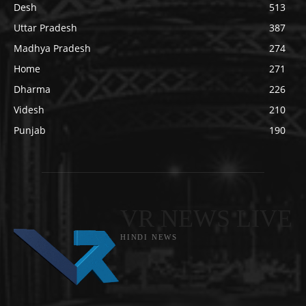
Desh
513
Uttar Pradesh
387
Madhya Pradesh
274
Home
271
Dharma
226
Videsh
210
Punjab
190
VR NEWS LIVE
HINDI NEWS