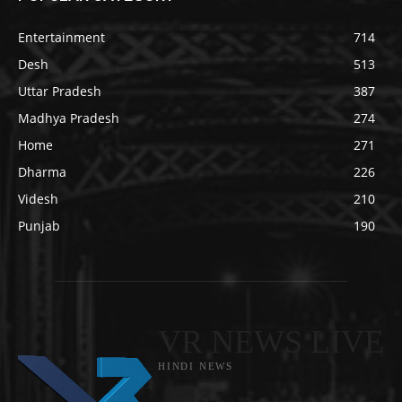
Entertainment
714
Desh
513
Uttar Pradesh
387
Madhya Pradesh
274
Home
271
Dharma
226
Videsh
210
Punjab
190
VR NEWS LIVE
HINDI NEWS