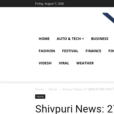
Friday, August 7, 2026
HOME
AUTO & TECH +
BUSINESS
FASHION
FESTIVAL
FINANCE
FO
VIDESH
VIRAL
WEATHER
Home
Home
Shivpuri News: 27 जुलाई को जिला पर्यटन क्विज
Home
Shivpuri News: 27