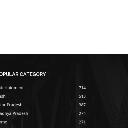
OPULAR CATEGORY
ntertainment
714
esh
513
ttar Pradesh
387
adhya Pradesh
274
ome
271