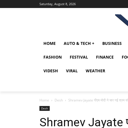
Saturday, August 8, 2026
HOME
AUTO & TECH +
BUSINESS
FASHION
FESTIVAL
FINANCE
FO
VIDESH
VIRAL
WEATHER
Home
Desh
Shramev Jayate पीएम मोदी ने चार नई श्रम संह
Desh
Shramev Jayate पीए