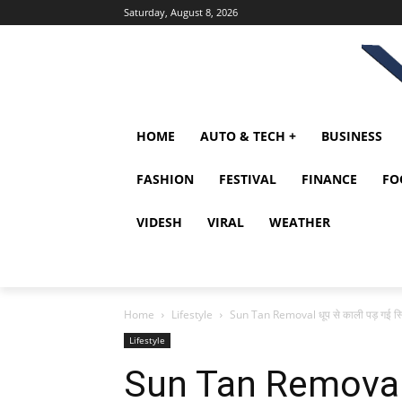
Saturday, August 8, 2026
HOME
AUTO & TECH +
BUSINESS
FASHION
FESTIVAL
FINANCE
FO
VIDESH
VIRAL
WEATHER
Home
Lifestyle
Sun Tan Removal धूप से काली पड़ गई स्कि
Lifestyle
Sun Tan Removal ध