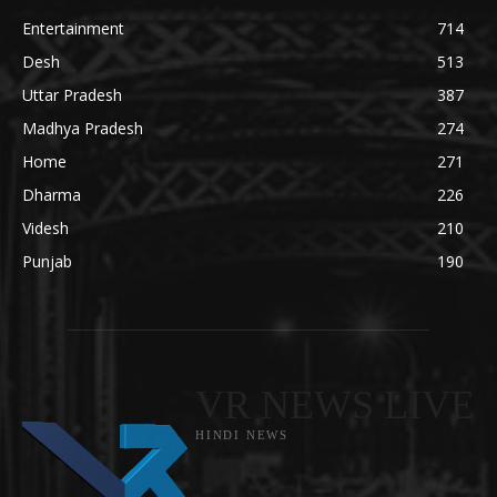
Entertainment
714
Desh
513
Uttar Pradesh
387
Madhya Pradesh
274
Home
271
Dharma
226
Videsh
210
Punjab
190
VR NEWS LIVE
HINDI NEWS