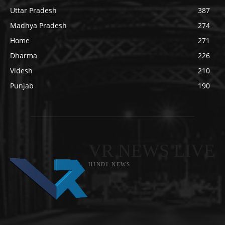
Uttar Pradesh
387
Madhya Pradesh
274
Home
271
Dharma
226
Videsh
210
Punjab
190
VR NEWS LIVE
HINDI NEWS