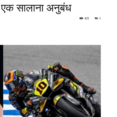
च एक सालाना अनुबंध
425
0