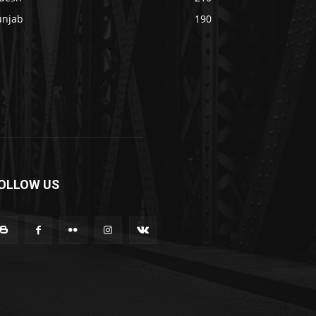
unjab
190
OLLOW US