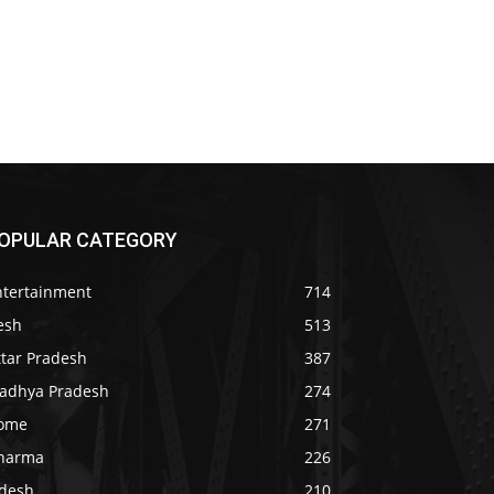
OPULAR CATEGORY
ntertainment
714
esh
513
ttar Pradesh
387
adhya Pradesh
274
ome
271
harma
226
idesh
210